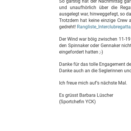
So garstig hat der Nachmittag ga
und unaufhörlich über die Rega
ausgelegt war, hinweggefegt, so da
Trotzdem hat keine einzige Crew a
gedreht!
Rangliste_Interclubregatt
Der Wind war böig zwischen 11-19
den Spinnaker oder Gennaker nicht 
eingefordert hatten ;-)
Danke für das tolle Engagement d
Danke auch an die Seglerinnen und 
Ich freue mich auf's nächste Mal.
Es grüsst Barbara Lüscher
(Sportchefin YCK)