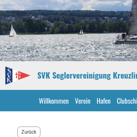
SVK Seglervereinigung Kreuzl
Willkommen
Verein
Hafen
Clubschi
Zurück