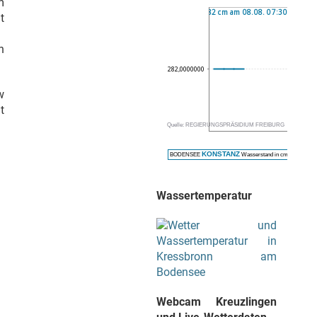
m
t
n
w
t
Wassertemperatur
Webcam Kreuzlingen